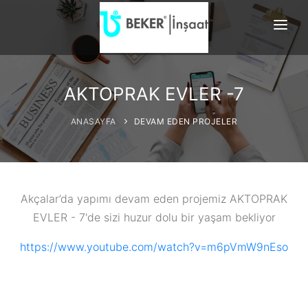
ANASAYFA
HAKKIMIZDA
AKTOPRAK EVLER -7
TAMAMLANAN PROJELERİMİ
ANASAYFA
DEVAM EDEN PROJELER
DEVAM EDEN P...
REFERANSLAR
BİLGİ EDİNME
Akçalar’da yapımı devam eden projemiz AKTOPRAK
EVLER - 7'de sizi huzur dolu bir yaşam bekliyor
İLETİŞİM
https://www.youtube.com/watch?v=m6pVmW9nEso