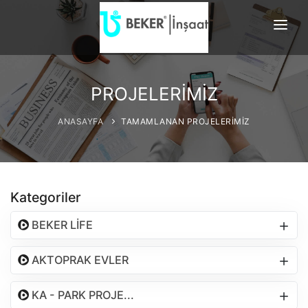
ANASAYFA
HAKKIMIZDA
PROJELERİMİZ
TAMAMLANAN PROJELERİMİ
ANASAYFA
TAMAMLANAN PROJELERİMİZ
DEVAM EDEN P...
REFERANSLAR
Kategoriler
BİLGİ EDİNME
BEKER LİFE
İLETİŞİM
AKTOPRAK EVLER
KA - PARK PROJE...