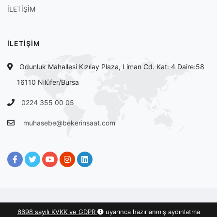
İLETİŞİM
İLETİŞİM
Odunluk Mahallesi Kızılay Plaza, Liman Cd. Kat: 4 Daire:58
16110 Nilüfer/Bursa
0224 355 00 05
muhasebe@bekerinsaat.com
bekerinsaat.com
@2026 - tasarım :
akdesen.com
6698 sayılı KVKK ve GDPR
uyarınca hazırlanmış aydınlatma