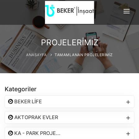
ANASAYFA
HAKKIMIZDA
PROJELERİMİZ
TAMAMLANAN PROJELERİMİ
ANASAYFA
TAMAMLANAN PROJELERİMİZ
DEVAM EDEN P...
REFERANSLAR
Kategoriler
BİLGİ EDİNME
BEKER LİFE
İLETİŞİM
AKTOPRAK EVLER
KA - PARK PROJE...